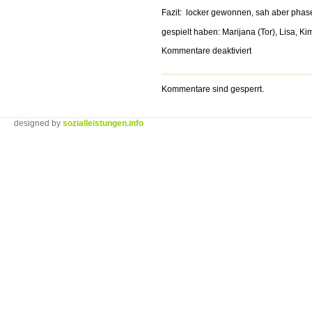
Fazit: locker gewonnen, sah aber phas
gespielt haben: Marijana (Tor), Lisa, Kim
für
Kommentare deaktiviert
U14
siegt
daheim
Kommentare sind gesperrt.
mit
3-
0
designed by
sozialleistungen.info