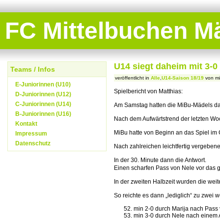
FC Mittelbuchen 
U14 siegt daheim mit 3-0
Teams / Infos
veröffentlicht in
Alle
,
U14-Saison 18/19
von mi
E-Juniorinnen (U10)
Spielbericht von Matthias:
D-Juniorinnen (U12)
C-Juniorinnen (U14)
Am Samstag hatten die MiBu-Mädels das 
B-Juniorinnen (U16)
Nach dem Aufwärtstrend der letzten Woc
Kontakt
MiBu hatte von Beginn an das Spiel im G
Impressum
Datenschutz
Nach zahlreichen leichtfertig vergebene
In der 30. Minute dann die Antwort.
Einen scharfen Pass von Nele vor das g
In der zweiten Halbzeit wurden die weit
So reichte es dann „lediglich“ zu zwei w
min 2-0 durch Marija nach Pass 
min 3-0 durch Nele nach einem 