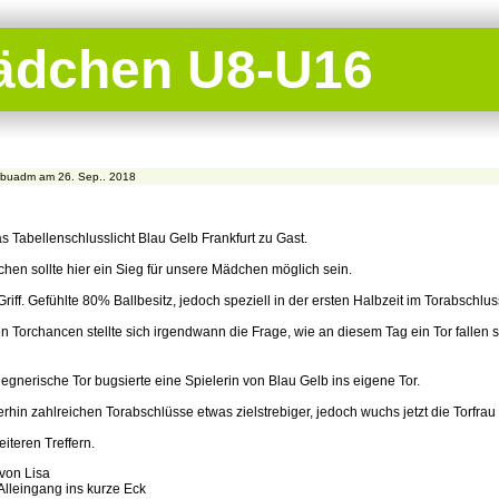
Mädchen U8-U16
buadm am 26. Sep.. 2018
Tabellenschlusslicht Blau Gelb Frankfurt zu Gast.
hen sollte hier ein Sieg für unsere Mädchen möglich sein.
riff. Gefühlte 80% Ballbesitz, jedoch speziell in der ersten Halbzeit im Torabschl
n Torchancen stellte sich irgendwann die Frage, wie an diesem Tag ein Tor fallen so
egnerische Tor bugsierte eine Spielerin von Blau Gelb ins eigene Tor.
erhin zahlreichen Torabschlüsse etwas zielstrebiger, jedoch wuchs jetzt die Torfrau
eiteren Treffern.
von Lisa
Alleingang ins kurze Eck