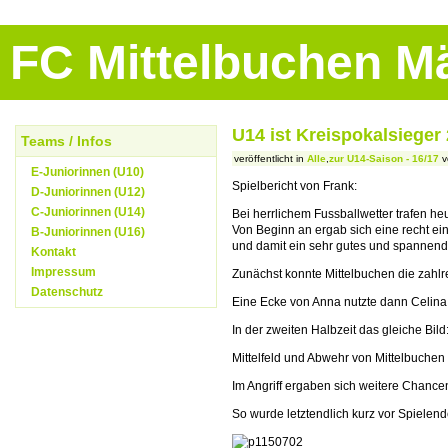
FC Mittelbuchen 
U14 ist Kreispokalsieger
Teams / Infos
veröffentlicht in
Alle
,
zur U14-Saison - 16/17
v
E-Juniorinnen (U10)
Spielbericht von Frank:
D-Juniorinnen (U12)
C-Juniorinnen (U14)
Bei herrlichem Fussballwetter trafen h
Von Beginn an ergab sich eine recht ein
B-Juniorinnen (U16)
und damit ein sehr gutes und spannend
Kontakt
Impressum
Zunächst konnte Mittelbuchen die zahlr
Datenschutz
Eine Ecke von Anna nutzte dann Celina 
In der zweiten Halbzeit das gleiche Bil
Mittelfeld und Abwehr von Mittelbuchen
Im Angriff ergaben sich weitere Chancen
So wurde letztendlich kurz vor Spielen