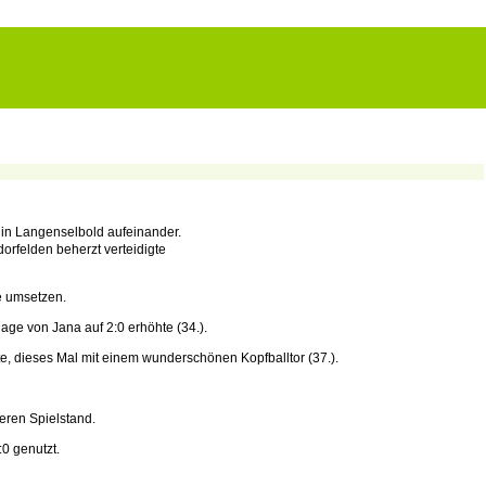
 in Langenselbold aufeinander.
orfelden beherzt verteidigte
e umsetzen.
age von Jana auf 2:0 erhöhte (34.).
te, dieses Mal mit einem wunderschönen Kopfballtor (37.).
heren Spielstand.
0 genutzt.