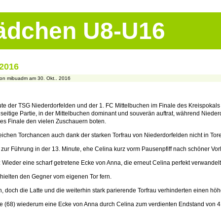
Mädchen U8-U16
 2016
on mibuadm am 30. Okt.. 2016
eute der TSG Niederdorfelden und der 1. FC Mittelbuchen im Finale des Kreispokals
seitige Partie, in der Mittelbuchen dominant und souverän auftrat, während Niederd
es Finale den vielen Zuschauern boten.
eichen Torchancen auch dank der starken Torfrau von Niederdorfelden nicht in Tor
zur Führung in der 13. Minute, ehe Celina kurz vorm Pausenpfiff nach schöner Vorl
d: Wieder eine scharf getretene Ecke von Anna, die erneut Celina perfekt verwandel
 hielten den Gegner vom eigenen Tor fern.
, doch die Latte und die weiterhin stark parierende Torfrau verhinderten einen hö
de (68) wiederum eine Ecke von Anna durch Celina zum verdienten Endstand von 4: