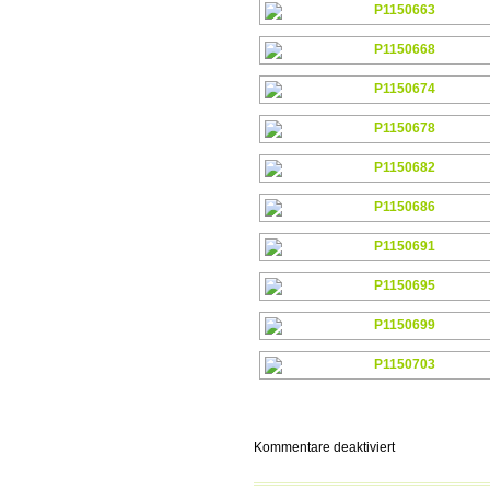
für
Kommentare deaktiviert
U14
ist