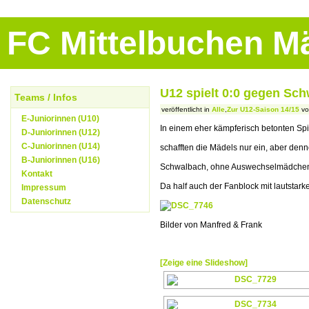
FC Mittelbuchen 
U12 spielt 0:0 gegen Sc
Teams / Infos
veröffentlicht in
Alle
,
Zur U12-Saison 14/15
vo
E-Juniorinnen (U10)
In einem eher kämpferisch betonten Spi
D-Juniorinnen (U12)
C-Juniorinnen (U14)
schafften die Mädels nur ein, aber denn
B-Juniorinnen (U16)
Schwalbach, ohne Auswechselmädchen an
Kontakt
Da half auch der Fanblock mit lautstark
Impressum
Datenschutz
Bilder von Manfred & Frank
[Zeige eine Slideshow]