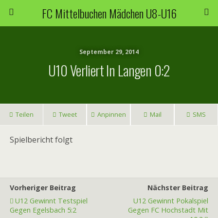
FC Mittelbuchen Mädchen U8-U16
September 29, 2014
U10 Verliert In Langen 0:2
Teilen
Tweet
Anpinnen
Mail
SMS
Spielbericht folgt
Vorheriger Beitrag
Nächster Beitrag
U12 Gewinnt Testspiel
U12 Gewinnt Pokalspiel
Gegen Egelsbach 5:2
Gegen FC Hochstadt Mit