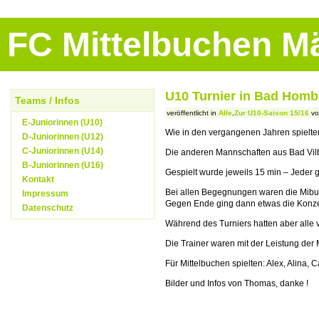
FC Mittelbuchen 
U10 Turnier in Bad Homb
Teams / Infos
veröffentlicht in
Alle
,
Zur U10-Saison 15/16
vo
E-Juniorinnen (U10)
Wie in den vergangenen Jahren spielte
D-Juniorinnen (U12)
C-Juniorinnen (U14)
Die anderen Mannschaften aus Bad Vil
B-Juniorinnen (U16)
Gespielt wurde jeweils 15 min – Jeder 
Kontakt
Bei allen Begegnungen waren die Mibus m
Impressum
Gegen Ende ging dann etwas die Konzen
Datenschutz
Während des Turniers hatten aber alle 
Die Trainer waren mit der Leistung der 
Für Mittelbuchen spielten: Alex, Alina, 
Bilder und Infos von Thomas, danke !