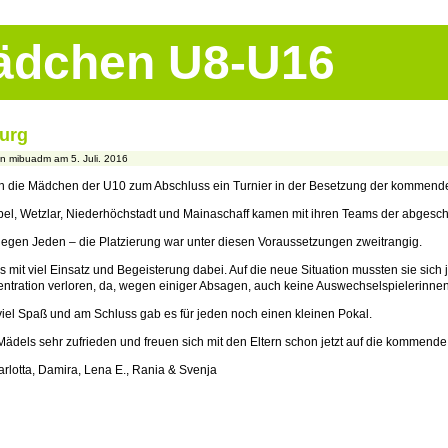
Mädchen U8-U16
urg
n mibuadm am 5. Juli. 2016
n die Mädchen der U10 zum Abschluss ein Turnier in der Besetzung der kommende
bel, Wetzlar, Niederhöchstadt und Mainaschaff kamen mit ihren Teams der abges
gegen Jeden – die Platzierung war unter diesen Voraussetzungen zweitrangig.
it viel Einsatz und Begeisterung dabei. Auf die neue Situation mussten sie sich j
tration verloren, da, wegen einiger Absagen, auch keine Auswechselspielerinnen
viel Spaß und am Schluss gab es für jeden noch einen kleinen Pokal.
Mädels sehr zufrieden und freuen sich mit den Eltern schon jetzt auf die kommende
Carlotta, Damira, Lena E., Rania & Svenja