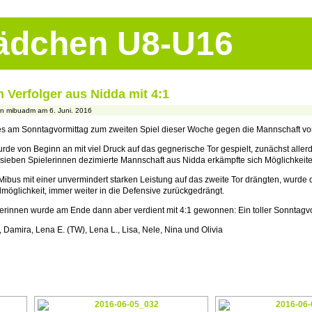
Mädchen U8-U16
 Verfolger aus Nidda mit 4:1
n mibuadm am 6. Juni. 2016
 am Sonntagvormittag zum zweiten Spiel dieser Woche gegen die Mannschaft v
de von Beginn an mit viel Druck auf das gegnerische Tor gespielt, zunächst allerd
f sieben Spielerinnen dezimierte Mannschaft aus Nidda erkämpfte sich Möglichkeit
 Mibus mit einer unvermindert starken Leistung auf das zweite Tor drängten, wurde
möglichkeit, immer weiter in die Defensive zurückgedrängt.
elerinnen wurde am Ende dann aber verdient mit 4:1 gewonnen: Ein toller Sonntagvo
a, Damira, Lena E. (TW), Lena L., Lisa, Nele, Nina und Olivia