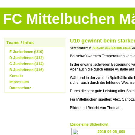
FC Mittelbuchen 
U10 gewinnt beim starken
Teams / Infos
veröffentlicht in
Alle
,
Zur U10-Saison 15/16
vo
E-Juniorinnen (U10)
Bei schwülwarmen Temperaturen kam es
D-Juniorinnen (U12)
C-Juniorinnen (U14)
In der erwartet schweren Begegnung wur
Aber auch die durch einige Ausfälle au
B-Juniorinnen (U16)
Kontakt
Während in der zweiten Spielhälfte die
Impressum
sicher auch durch die fehlende Wechsel
Datenschutz
Durch die sehr gute Leistung aller Spi
Für Mittelbuchen spielten: Alex, Carlott
Bilder und Bericht von Thomas.
[Zeige eine Slideshow]