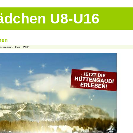
Mädchen U8-U16
hen
adm am 2. Dez.. 2011