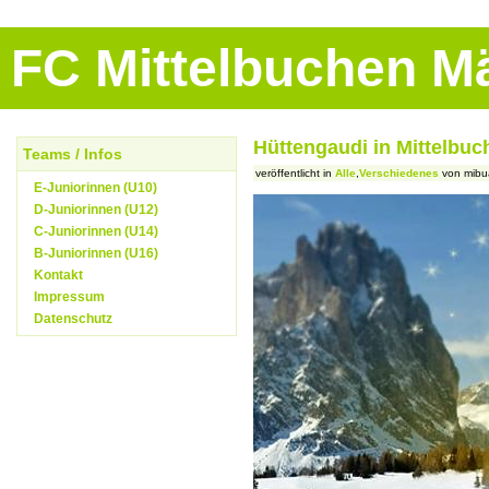
FC Mittelbuchen 
Hüttengaudi in Mittelbuc
Teams / Infos
veröffentlicht in
Alle
,
Verschiedenes
von mibu
E-Juniorinnen (U10)
D-Juniorinnen (U12)
C-Juniorinnen (U14)
B-Juniorinnen (U16)
Kontakt
Impressum
Datenschutz