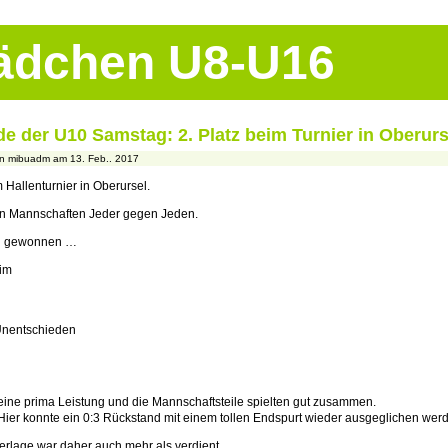
Mädchen U8-U16
 der U10 Samstag: 2. Platz beim Turnier in Oberurs
n mibuadm am 13. Feb.. 2017
Hallenturnier in Oberursel.
en Mannschaften Jeder gegen Jeden.
ei gewonnen …
im
Unentschieden
eine prima Leistung und die Mannschaftsteile spielten gut zusammen.
ier konnte ein 0:3 Rückstand mit einem tollen Endspurt wieder ausgeglichen wer
derlage war daher auch mehr als verdient.