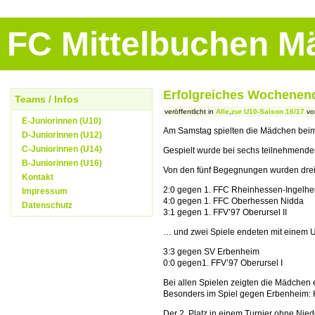
FC Mittelbuchen 
Erfolgreiches Wochenende
Teams / Infos
veröffentlicht in
Alle
,
zur U10-Saison 16/17
vo
E-Juniorinnen (U10)
Am Samstag spielten die Mädchen beim 
D-Juniorinnen (U12)
C-Juniorinnen (U14)
Gespielt wurde bei sechs teilnehmend
B-Juniorinnen (U16)
Von den fünf Begegnungen wurden dr
Kontakt
2:0 gegen 1. FFC Rheinhessen-Ingelhe
Impressum
4:0 gegen 1. FFC Oberhessen Nidda
Datenschutz
3:1 gegen 1. FFV’97 Oberursel II
… und zwei Spiele endeten mit einem 
3:3 gegen SV Erbenheim
0:0 gegen1. FFV’97 Oberursel I
Bei allen Spielen zeigten die Mädchen 
Besonders im Spiel gegen Erbenheim: H
Der 2. Platz in einem Turnier ohne Nie